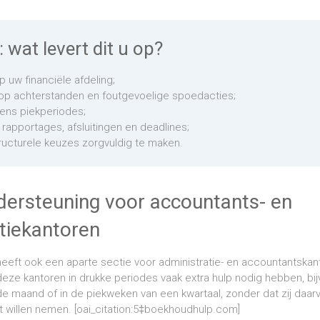
: wat levert dit u op?
op uw financiële afdeling;
op achterstanden en foutgevoelige spoedacties;
jdens piekperiodes;
rapportages, afsluitingen en deadlines;
ructurele keuzes zorgvuldig te maken.
dersteuning voor accountants- en
tiekantoren
heeft ook een aparte sectie voor administratie- en accountantskan
 deze kantoren in drukke periodes vaak extra hulp nodig hebben, bi
de maand of in de piekweken van een kwartaal, zonder dat zij daa
st willen nemen. [oai_citation:5‡boekhoudhulp.com]