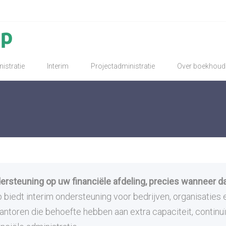
istratie
Interim
Projectadministratie
Over boekhoud
dersteuning op uw financiële afdeling, precies wanneer da
biedt interim ondersteuning voor bedrijven, organisaties 
ntoren die behoefte hebben aan extra capaciteit, continuït