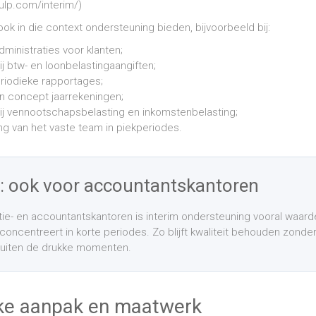
ulp.com/interim/)
k in die context ondersteuning bieden, bijvoorbeeld bij:
ministraties voor klanten;
j btw- en loonbelastingaangiften;
eriodieke rapportages;
n concept jaarrekeningen;
ij vennootschapsbelasting en inkomstenbelasting;
ting van het vaste team in piekperiodes.
t: ook voor accountantskantoren
tie- en accountantskantoren is interim ondersteuning vooral waar
concentreert in korte periodes. Zo blijft kwaliteit behouden zonder
buiten de drukke momenten.
jke aanpak en maatwerk