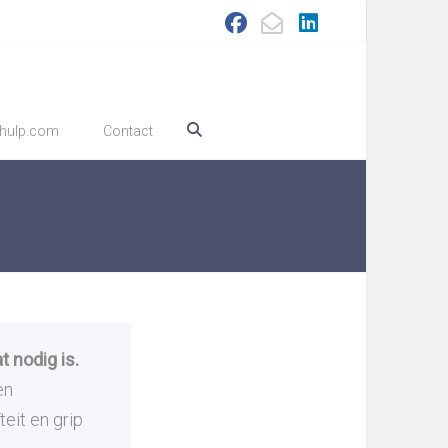
hulp.com
Contact
t nodig is.
en
eit en grip