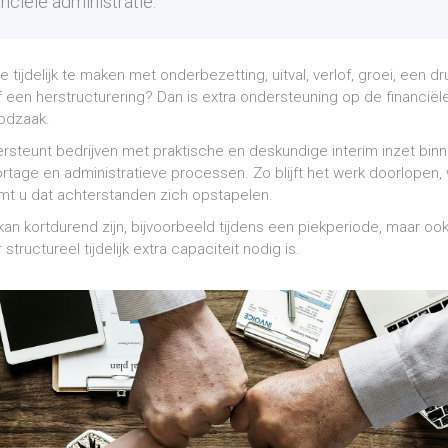
nciële administratie.
e tijdelijk te maken met onderbezetting, uitval, verlof, groei, een 
of een herstructurering? Dan is extra ondersteuning op de financiël
odzaak.
steunt bedrijven met praktische en deskundige interim inzet binn
ortage en administratieve processen. Zo blijft het werk doorlopen
t u dat achterstanden zich opstapelen.
an kortdurend zijn, bijvoorbeeld tijdens een piekperiode, maar oo
tructureel tijdelijk extra capaciteit nodig is.