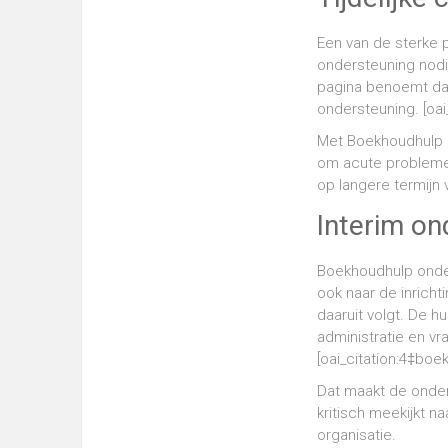
Een van de sterke pu
ondersteuning nodig
pagina benoemt dat 
ondersteuning. [oa
Met Boekhoudhulp ha
om acute problemen
op langere termijn 
Interim on
Boekhoudhulp onder
ook naar de inricht
daaruit volgt. De h
administratie en vr
[oai_citation:4‡bo
Dat maakt de onders
kritisch meekijkt n
organisatie.