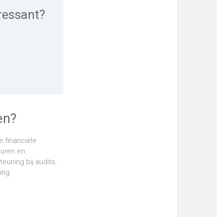
eressant?
en?
e financiële
turen en
uning bij audits,
ing.