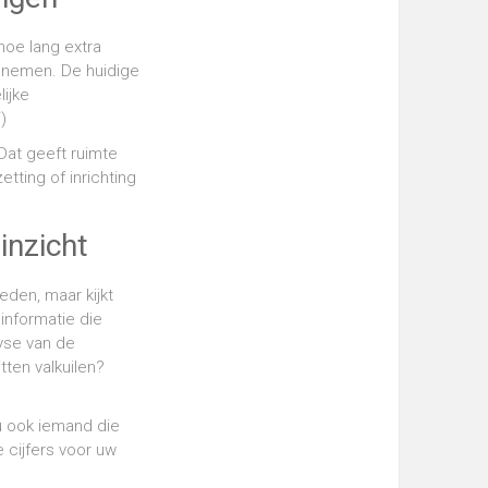
 hoe lang extra
te nemen. De huidige
lijke
)
 Dat geeft ruimte
tting of inrichting
inzicht
eden, maar kijkt
 informatie die
lyse van de
tten valkuilen?
 u ook iemand die
e cijfers voor uw