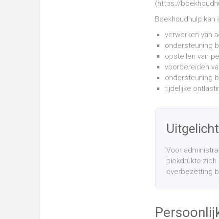
(https://boekhoudh
Boekhoudhulp kan oo
verwerken van ad
ondersteuning bi
opstellen van p
voorbereiden va
ondersteuning b
tijdelijke ontlas
Uitgelich
Voor administra
piekdrukte zich 
overbezetting 
Persoonli