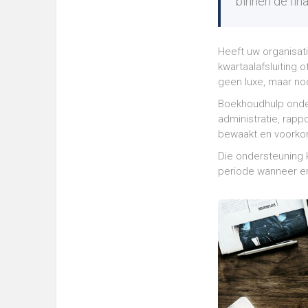
binnen de fina
Heeft uw organisati
kwartaalafsluiting 
geen luxe, maar no
Boekhoudhulp onder
administratie, rapp
bewaakt en voorkom
Die ondersteuning k
periode wanneer er s