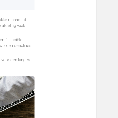
drukke maand- of
e afdeling vaak
en financiële
, worden deadlines
k voor een langere