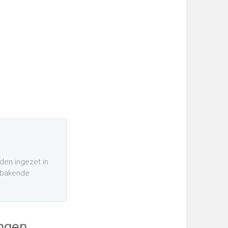
rden ingezet in
gebakende
ingen