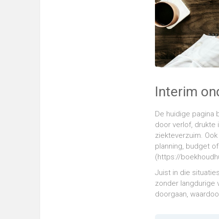
Interim on
De huidige pagina b
door verlof, drukte
ziekteverzuim. Ook
planning, budget o
(https://boekhoudh
Juist in die situati
zonder langdurige v
doorgaan, waardoor