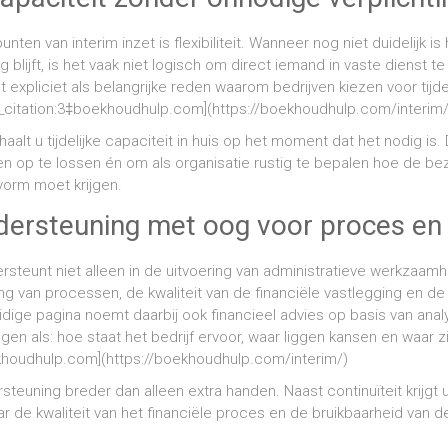
nten van interim inzet is flexibiliteit. Wanneer nog niet duidelijk is
 blijft, is het vaak niet logisch om direct iemand in vaste dienst 
expliciet als belangrijke reden waarom bedrijven kiezen voor tijde
i_citation:3‡boekhoudhulp.com](https://boekhoudhulp.com/interim/
alt u tijdelijke capaciteit in huis op het moment dat het nodig is.
 op te lossen én om als organisatie rustig te bepalen hoe de beze
vorm moet krijgen.
dersteuning met oog voor proces en 
steunt niet alleen in de uitvoering van administratieve werkzaamh
ing van processen, de kwaliteit van de financiële vastlegging en de
uidige pagina noemt daarbij ook financieel advies op basis van ana
agen als: hoe staat het bedrijf ervoor, waar liggen kansen en waar zi
ekhoudhulp.com](https://boekhoudhulp.com/interim/)
teuning breder dan alleen extra handen. Naast continuïteit krijgt
aar de kwaliteit van het financiële proces en de bruikbaarheid van d