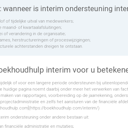
t: wanneer is interim ondersteuning int
rlof of tijdelijke uitval van medewerkers;
e maand- of kwartaalafsluitingen;
oei of verandering in de organisatie;
names, herstructureringen of proceswijzigingen;
cturele achterstanden dreigen te ontstaan.
oekhoudhulp interim voor u beteken
jdelijk of voor een langere periode ondersteunen bij uiteenlopend
huidige pagina noemt daarbij onder meer het verwerken van fac
maken van rapportages, voorbereiding op de jaarrekening, onderste
 projectadministratie en zelfs het aansturen van de financiële afdel
ekhoudhulp.com](https://boekhoudhulp.com/interim/)
terim ondersteuning onder andere bestaan uit:
n financiële administratie en mutaties;