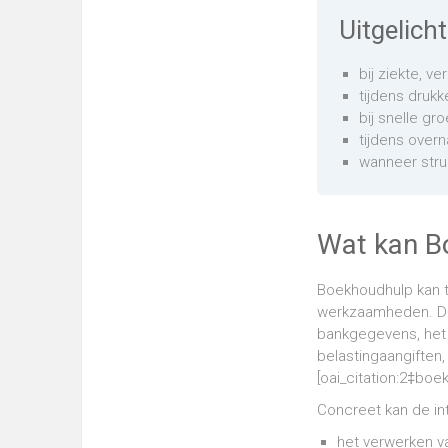
Uitgelich
bij ziekte, ve
tijdens drukk
bij snelle gr
tijdens over
wanneer stru
Wat kan B
Boekhoudhulp kan ti
werkzaamheden. De 
bankgegevens, het 
belastingaangiften,
[oai_citation:2‡bo
Concreet kan de in
het verwerken va