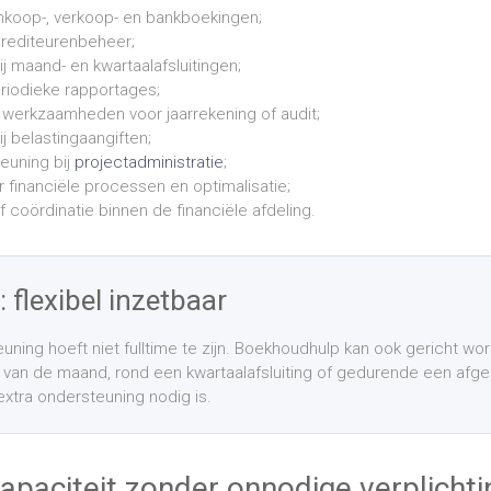
inkoop-, verkoop- en bankboekingen;
crediteurenbeheer;
j maand- en kwartaalafsluitingen;
eriodieke rapportages;
werkzaamheden voor jaarrekening of audit;
j belastingaangiften;
teuning bij
projectadministratie
;
financiële processen en optimalisatie;
 coördinatie binnen de financiële afdeling.
: flexibel inzetbaar
uning hoeft niet fulltime te zijn. Boekhoudhulp kan ook gericht wo
 van de maand, rond een kwartaalafsluiting of gedurende een af
extra ondersteuning nodig is.
 capaciteit zonder onnodige verplicht