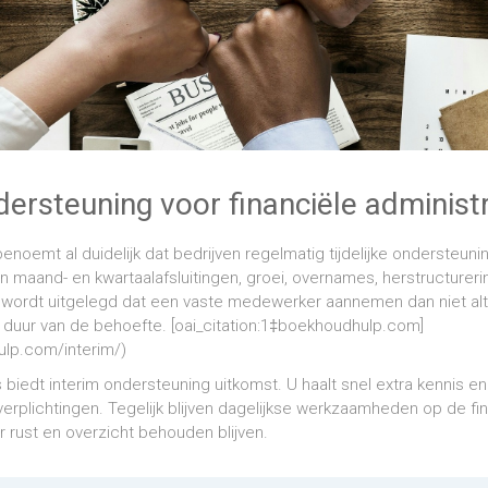
dersteuning voor financiële administr
enoemt al duidelijk dat bedrijven regelmatig tijdelijke ondersteun
 in maand- en kwartaalafsluitingen, groei, overnames, herstructurer
 wordt uitgelegd dat een vaste medewerker aannemen dan niet alti
f duur van de behoefte. [oai_citation:1‡boekhoudhulp.com]
ulp.com/interim/)
es biedt interim ondersteuning uitkomst. U haalt snel extra kennis en 
erplichtingen. Tegelijk blijven dagelijkse werkzaamheden op de fin
 rust en overzicht behouden blijven.